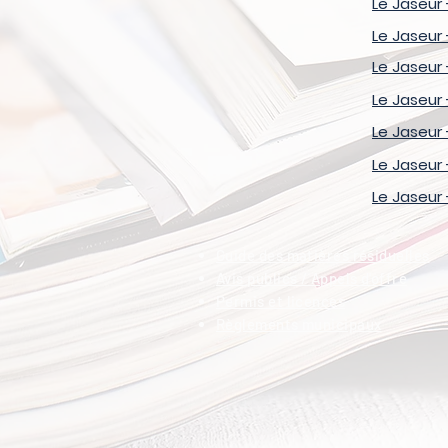
Le Jaseur 
Le Jaseur 
Le Jaseur 
Le Jaseur -
Le Jaseur 
Le Jaseur 
Le Jaseur 
Guide des matières résiduelles
Avis publics / Appels d'offre
Permis et licences
Règlements municipaux