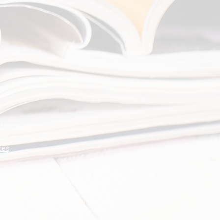
tialité
ées municipales
tes