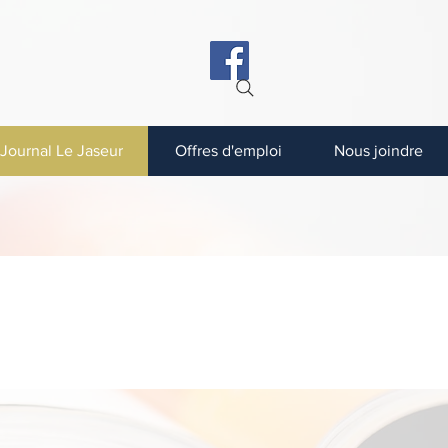
ormation : 418 883‑3841
Journal Le Jaseur
Offres d'emploi
Nous joindre