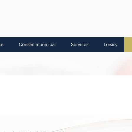
Pour inf
e-Bellechasse
té
Conseil municipal
Services
Loisirs
R