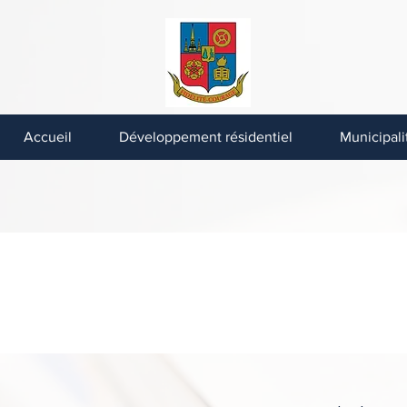
Municipalité
Saint-Lazare-d
Accueil
Développement résidentiel
Municipali
JOURNAL LE JASEU